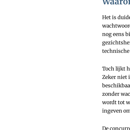
Waarom
Het is duid
wachtwoord
nog eens b
gezichtsher
technische 
Toch lijkt 
Zeker niet
beschikbaa
zonder wac
wordt tot 
ingeven om 
De concurr