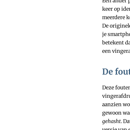
Een ander p
keer op ide
meerdere ke
De originel
je smartpho
betekent da
een vinger
De fou
Deze foute
vingerafdru
aanzien wo
gewoon wac
gehasht
. D
versie van 