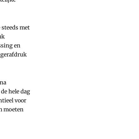
e steeds met
uk
ssing en
ingerafdruk
jna
 de hele dag
tieel voor
im moeten