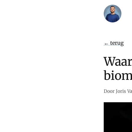
← terug
Waar
biome
Door Joris V