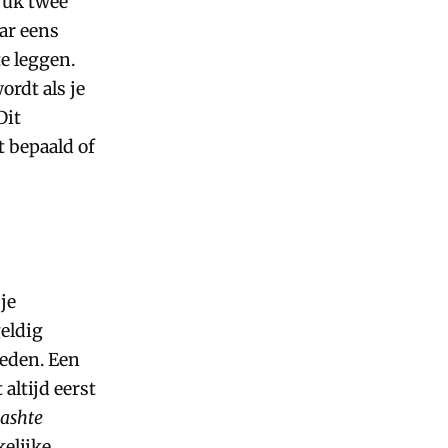
ruk twee
ar eens
e leggen.
rdt als je
Dit
t bepaald of
je
eldig
eden. Een
ltijd eerst
ashte
elijke