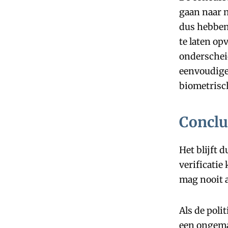
gaan naar 
dus hebben
te laten op
onderschei
eenvoudige 
biometrische
Conclu
Het blijft 
verificatie
mag nooit a
Als de poli
een ongemak