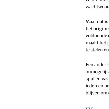
wachtwoor
Maar dat is
het origine
voldoende 
maakt het p
te stelen e
Een ander k
onmogelijk 
spullen vas
iedereen be
blijven om e