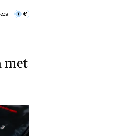
ers
n met