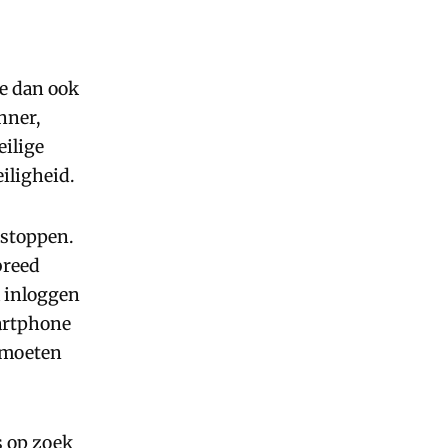
e dan ook
nner,
eilige
iligheid.
 stoppen.
breed
l inloggen
martphone
d moeten
s op zoek