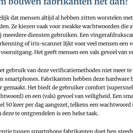
 bouwen fabrikanten het dan?
elijk dat mensen altijd al hebben zitten worstelen met
en. Ze kiezen vaak voor zwakke wachtwoorden die z
ij meerdere diensten gebruiken. Een vingerafdruksca
kenning of iris-scanner lijkt voor veel mensen een v
vooruitgang. Het geeft mensen een vals gevoel van ve
het gebruik van deze verificatiemethodes niet meer te
 in smartphones. Fabrikanten hebben deze hardware 
r gemaakt. Het biedt de gebruiker comfort (supersne
htwoord) en een (vals) gevoel van veiligheid. Een s
wel 50 keer per dag aangezet, telkens een wachtwoor
deze te ontgrendelen is een helse taak.
entie tussen smartphone fabrikanten doet hen steed