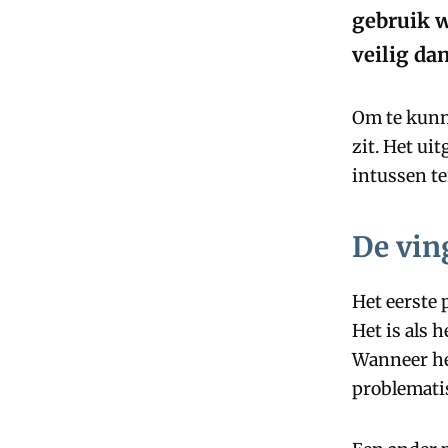
gebruik w
veilig dan
Om te kunne
zit. Het ui
intussen te
De vin
Het eerste 
Het is als 
Wanneer het
problemati