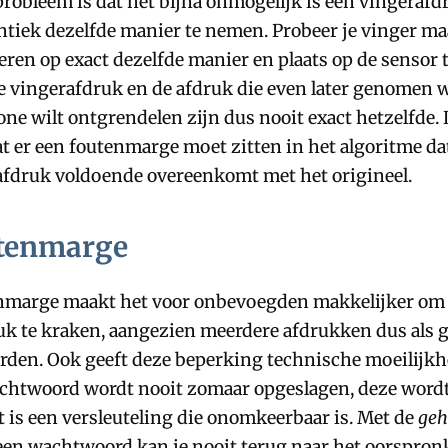
robleem is dat het bijna onmogelijk is een vingerafd
ntiek dezelfde manier te nemen. Probeer je vinger ma
ren op exact dezelfde manier en plaats op de sensor t
e vingerafdruk en de afdruk die even later genomen wo
ne wilt ontgrendelen zijn dus nooit exact hetzelfde. 
t er een foutenmarge moet zitten in het algoritme da
afdruk voldoende overeenkomt met het origineel.
tenmarge
nmarge maakt het voor onbevoegden makkelijker om 
k te kraken, aangezien meerdere afdrukken dus als g
rden. Ook geeft deze beperking technische moeilijkh
htwoord wordt nooit zomaar opgeslagen, deze wordt a
at is een versleuteling die onomkeerbaar is. Met de
geh
een wachtwoord kan je nooit terug naar het oorspronk